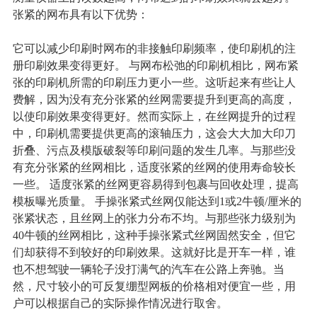
张紧的网布具有以下优势：
它可以减少印刷时网布的非接触印刷频率，使印刷机的注
册印刷效果变得更好。 与网布松弛的印刷机相比，网布紧
张的印刷机所需的印刷压力更小一些。这听起来有些让人
费解，因为没有充分张紧的丝网需要提升到更高的高度，
以使印刷效果变得更好。然而实际上，在丝网提升的过程
中，印刷机需要提供更高的滚轴压力，这会大大加大印刀
折叠、污点及模版破裂等印刷问题的发生几率。与那些没
有充分张紧的丝网相比，适度张紧的丝网的使用寿命较长
一些。 适度张紧的丝网更容易得到包裹与回收处理，提高
模板曝光质量。 手操张紧式丝网仅能达到1或2牛顿/厘米的
张紧状态，且丝网上的张力分布不均。与那些张力级别为
40牛顿的丝网相比，这种手操张紧式丝网固然安全，但它
们却获得不到较好的印刷效果。这就好比是开车一样，谁
也不想驾驶一辆轮子没打满气的汽车在公路上奔驰。当
然，尺寸较小的可反复绷型网板的价格相对便宜一些，用
户可以根据自己的实际操作情况进行取舍。