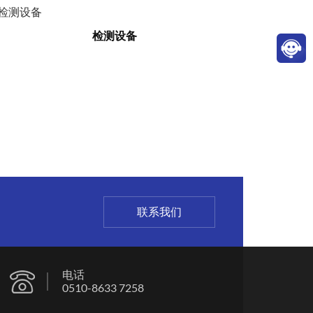
检测设备
联系我们
电话
0510-8633 7258