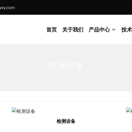
wy.com
首页
关于我们
产品中心
技术
检测设备
检测设备