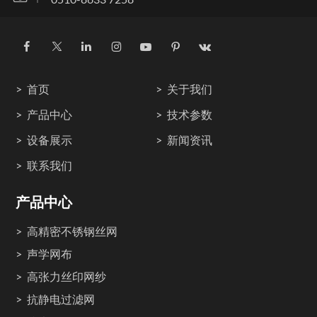
首页
关于我们
产品中心
技术参数
设备展示
新闻资讯
联系我们
产品中心
高精密不锈钢丝网
声学网布
高张力丝印网纱
抗静电过滤网