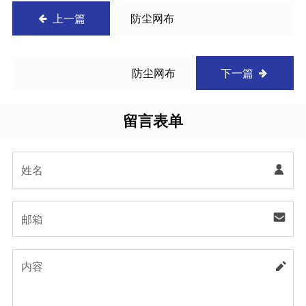
上一篇
防尘网布
防尘网布
下一篇
留言表单